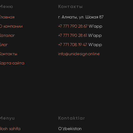
Меню
Контакты
Главная
г. Алматы, ул. Шокая 87
О компании
+7 771 790 28 67
W'app
Каталог
+7 771 790 28 61
W'app
Блог
+7 771 708 19 47
W'app
Контакты
info@unidesign.online
Карта сайта
Menyu
Kontaktlar
Bosh sahifa
O'zbekiston