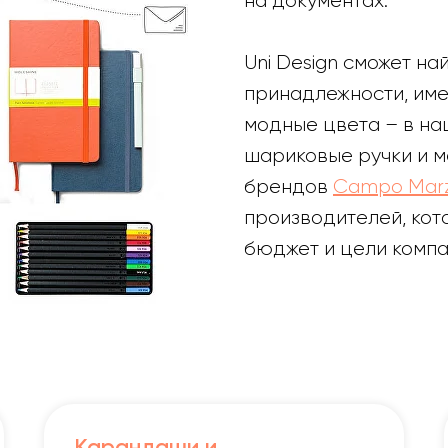
на документах.
Uni Design сможет н
принадлежности, им
модные цвета – в на
шариковые ручки и м
брендов
Campo Marz
производителей, кот
бюджет и цели компа