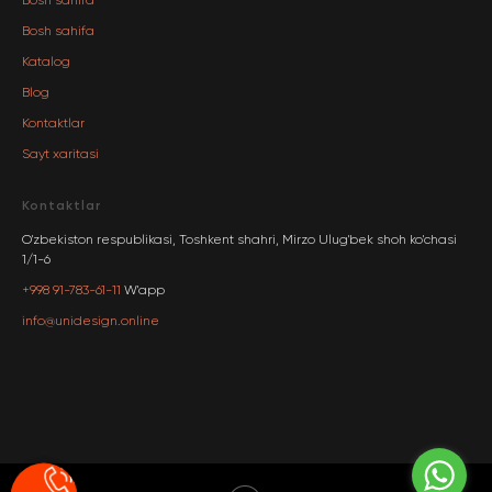
Bosh sahifa
Bosh sahifa
Katalog
Blog
Kontaktlar
Sayt xaritasi
Kontaktlar
O'zbekiston respublikasi, Toshkent shahri, Mirzo Ulug'bek shoh ko'chasi
1/1-6
+998 91-783-61-11
W'app
info@unidesign.online