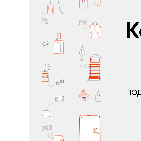
К
под