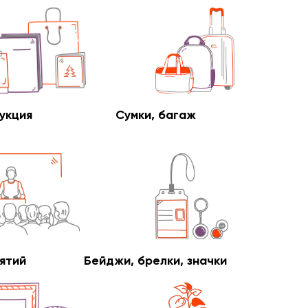
укция
Сумки, багаж
ятий
Бейджи, брелки, значки