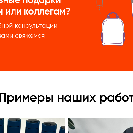
ьные подарки
 или коллегам?
бной консультации
 вами свяжемся
Примеры наших рабо