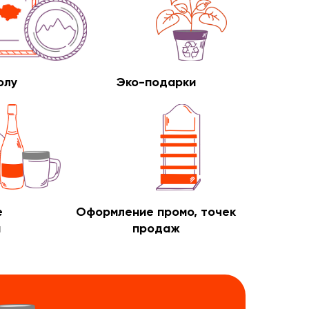
олу
Эко-подарки
е
Оформление промо, точек
и
продаж