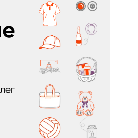
ые
лег