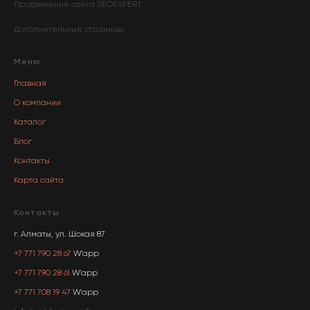
Продвижение сайта
SEOEXPERT
..
Дополнительные страницы:
Меню
Главная
О компании
Каталог
Блог
Контакты
Карта сайта
Контакты
г. Алматы, ул. Шокая 87
+7 771 790 28 67
W'app
+7 771 790 28 61
W'app
+7 771 708 19 47
W'app