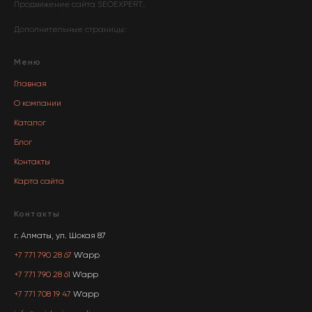
Продвижение сайта
SEOEXPERT
..
Дополнительные страницы:
Меню
Главная
О компании
Каталог
Блог
Контакты
Карта сайта
Контакты
г. Алматы, ул. Шокая 87
+7 771 790 28 67
W'app
+7 771 790 28 61
W'app
+7 771 708 19 47
W'app